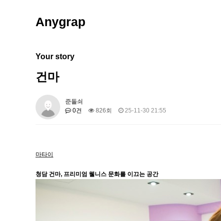
Anygrap
Your story
건마
준돌쇠
0건
826회
25-11-30 21:55
마타이
청담 건마, 프리미엄 웰니스 문화를 이끄는 공간