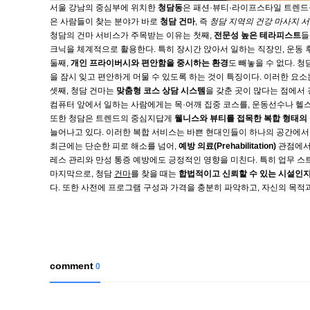
서울 강남의 중심부에 위치한
청담동
은 패션·뷰티·라이프스타일 트렌드
은 사람들이 찾는 분야가 바로
청담 건마
, 즉
청담 지역의 건강 마사지 
청담의 건마 서비스가 주목받는 이유는 첫째,
전문성 높은 테라피스트
들
크닉을 체계적으로 활용한다. 특히 장시간 앉아서 일하는 직장인, 운동 
둘째,
개인 프라이버시와 편안함을 중시하는 환경
도 빼놓을 수 없다. 
을 잠시 잊고 편안하게 머물 수 있도록 하는 것이 특징이다. 이러한 요소
셋째, 청담 건마는
맞춤형 코스 상담 시스템
을 갖춘 곳이 많다는 점에서
컴퓨터 앞에서 일하는 사람에게는 목·어깨 집중 코스를, 운동선수나 헬
또한 청담은 트렌드의 중심지답게
웰니스와 뷰티를 접목한 복합 형태의
늘어나고 있다. 이러한 복합 서비스는 바쁜 현대인들이 하나의 공간에서 
최근에는 단순한 피로 해소를 넘어,
예방 의료(Prehabilitation)
관점에서
레스 관리와 만성 통증 예방에도 긍정적인 영향을 미친다. 특히 업무 
마지막으로, 청담
건마
를 찾을 때는
합법적이고 신뢰할 수 있는 시설인지
다. 또한 사전에 프로그램 구성과 가격을 충분히 파악하고, 자신의 목적
comment
0