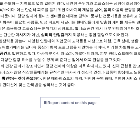
를 주도하는 지역으로 널리 알려져 있다. 세련된 분위기와 고급스러운 상권이 조성되어
서비스
이다. 이는 단순히 피로를 풀기 위한 마사지의 개념을 넘어, 몸과 마음의 균형을 
 때문이다. 청담 일대의 웰니스 센터들은 대체로 경력이 풍부한 전문가들을 보유하고 
후 회복이 필요한 사람들, 만성 피로에 시달리는 현대인들에게 맞춤형 케어를 제공해 만
청담은 조용하고 고급스러운 분위기의 상권으로, 웰니스 공간 역시 내부 인테리어부터 조명
는 단순한 마사지가 아닌,
심리적 안정감
까지 제공하는 종합 힐링으로 이어진다.
 경쟁력을 갖는다. 다양한 연령대와 직업군의 고객들을 대상으로 체형, 근육 상태, 생활
스 애호가에게는 딥티슈 중심의 회복 프로그램을 제안하는 식이다. 이러한 차별화는 고
 공간
도 발전하고 있다. 마사지뿐 아니라 스파, 아로마 테라피, 피부 관리, 스트레칭 
다양한 힐링 요소를 누릴 수 있게 해 준다는 점에서 더욱 관심을 끌고 있다.
의 건강 관리가 강조되면서 청담 건마의 역할은 더욱 확대되고 있다. 신체 균형을 잡
스트레스가 많은 직장인들에게는 규칙적인 마사지가 정신적 안정과 집중력 향상에도 도움
 확인하는 것이 중요
하다. 전문 테라피스트의 자격, 건전한 운영 형태, 투명한 서비스
과 컨디션에 맞는 관리법을 상의하는 것이 좋다.
Report content on this page