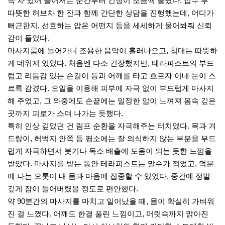
득 차 있어 들어서는 순간부터 긴장이 조금씩 풀렸다. 접수 후
따뜻한 허브차 한 잔과 함께 간단한 상담을 진행했는데, 어디가
뻐근한지, 선호하는 압은 어떤지 등을 세세하게 물어봐줘 신뢰
감이 들었다.
마사지룸에 들어가니 조용한 음악이 흘러나오고, 침대는 따뜻하
게 데워져 있었다. 처음엔 다소 긴장했지만, 테라피스트의 부드
럽고 리듬감 있는 손길이 등과 어깨를 타고 흐르자 이내 눈이 스
르륵 감겼다. 오일을 이용해 피부에 자극 없이 부드럽게 마사지
해 주었고, 그 와중에도 손끝에는 일정한 압이 느껴져 몸속 깊은
곳까지 피로가 스며 나가는 듯했다.
특히 인상 깊었던 건 림프 순환을 자극해주는 터치였다. 목과 겨
드랑이, 허벅지 안쪽 등 평소에는 잘 의식하지 않는 부분을 부드
럽게 자극하면서 붓기나 독소 배출에 도움이 되는 듯한 느낌을
받았다. 마사지를 받는 동안 테라피스트는 말수가 적었고, 덕분
에 나는 오롯이 내 몸과 마음에 집중할 수 있었다. 중간에 정말
깊게 잠이 들어버렸을 정도로 편안했다.
약 90분간의 마사지를 마치고 일어났을 때, 몸이 확실히 가벼워
진 걸 느꼈다. 어깨도 한결 풀린 느낌이고, 머릿속까지 맑아진