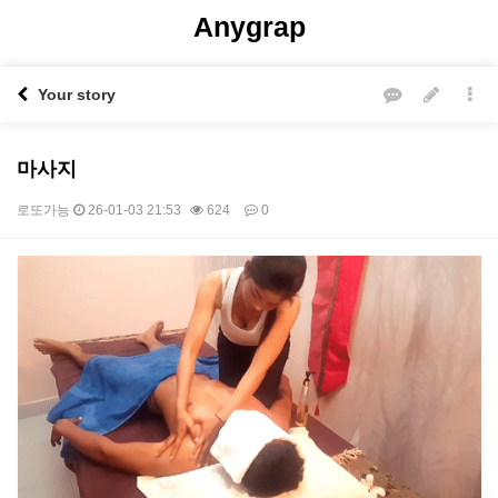
Anygrap
Your story
마사지
로또가능
26-01-03 21:53
624
0
본문