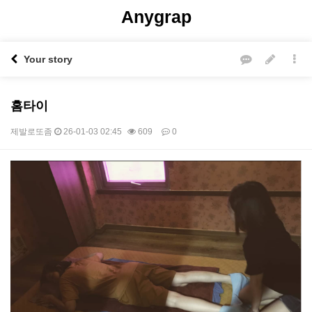
Anygrap
Your story
홈타이
제발로또좀
26-01-03 02:45
609
0
본문